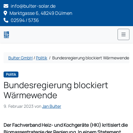
info@bulter-solar.de
Marktgasse 6, 48249 Dülmen
02594 / 5736
Me
Bulter GmbH
/
Politik
/
Bundesregierung blockiert Wärmewende
Politik
Bundesregierung blockiert
Wärmewende
9. Februar 2023
von
Jan Bulter
Der Fachverband Heiz- und Kochgeräte (HKI) kritisiert die
Biomassestrategie der Regierung. In einem Statement